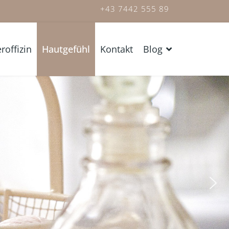
+43 7442 555 89
roffizin
Hautgefühl
Kontakt
Blog